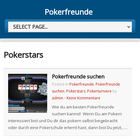
Pokerfreunde
Pokerstars
Pokerfreunde suchen
Posted in
Pokerfreunde
,
Pokerfreunde
suchen
,
Pokerstars
,
Pokerturniere
by
admin
•
Keine Kommentare
Wie du am besten Pokerfreunde
suchen kannst! Wenn Du am Pokern
interessiert bist und Du dir das pokern selbst beigebracht
oder durch eine Pokerschule erlernt hast, dann bist Du jetzt,
….